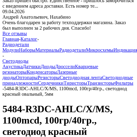
Заказ пришёл быстро. Единственное - пришлось заморочиться
с введением адреса доставки. Есть номер те...
09.04.2026
Андрей Анатольевич,
Нахабино
Очень благодарен за работу техподдержки магазина. Заказ
был выполнен за 2 рабочих дня. Спасибо!
Все отзывы
Главная
-
Каталог
-
Радиодетали
Модули
Наборы
Материалы
Радиодетали
Микросхемы
Индикаци
-
Светодиоды
Акустика
Датчики
Диоды
Дроссели
Кварцевые
резонаторы
Конденсаторы
Лазерные
диоды
Оптопары
Резисторы
Светодиодная лента
Светодиодные
принадлежности
Сердечники
Тиристоры
Транзисторы
Фильтры
-
5484-R3DC-AHLC/X/MS, 1100mcd, 100гр/40гр., светодиод
красный овальный, 5мм
5484-R3DC-AHLC/X/MS,
1100mcd, 100гр/40гр.,
светодиод красный