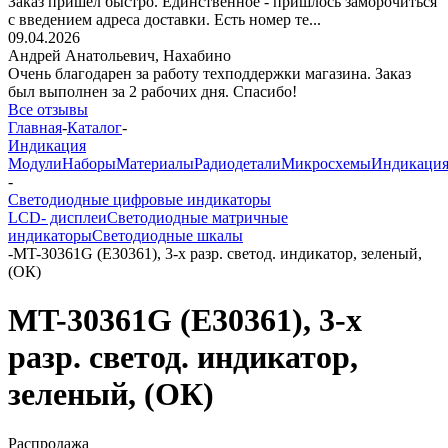
Заказ пришёл быстро. Единственное - пришлось заморочиться
с введением адреса доставки. Есть номер те...
09.04.2026
Андрей Анатольевич,
Нахабино
Очень благодарен за работу техподдержки магазина. Заказ
был выполнен за 2 рабочих дня. Спасибо!
Все отзывы
Главная
-
Каталог
-
Индикация
Модули
Наборы
Материалы
Радиодетали
Микросхемы
Индикаци
-
Светодиодные цифровые индикаторы
LCD- дисплеи
Светодиодные матричные
индикаторы
Светодиодные шкалы
-
MT-30361G (E30361), 3-х разр. светод. индикатор, зеленый,
(ОК)
MT-30361G (E30361), 3-х
разр. светод. индикатор,
зеленый, (ОК)
Распродажа