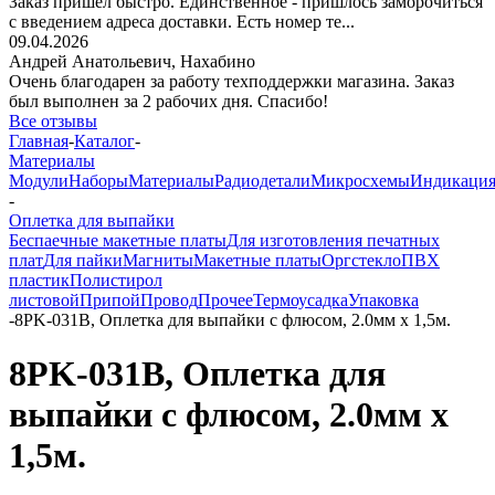
Заказ пришёл быстро. Единственное - пришлось заморочиться
с введением адреса доставки. Есть номер те...
09.04.2026
Андрей Анатольевич,
Нахабино
Очень благодарен за работу техподдержки магазина. Заказ
был выполнен за 2 рабочих дня. Спасибо!
Все отзывы
Главная
-
Каталог
-
Материалы
Модули
Наборы
Материалы
Радиодетали
Микросхемы
Индикаци
-
Оплетка для выпайки
Беспаечные макетные платы
Для изготовления печатных
плат
Для пайки
Магниты
Макетные платы
Оргстекло
ПВХ
пластик
Полистирол
листовой
Припой
Провод
Прочее
Термоусадка
Упаковка
-
8PK-031B, Оплетка для выпайки с флюсом, 2.0мм х 1,5м.
8PK-031B, Оплетка для
выпайки с флюсом, 2.0мм х
1,5м.