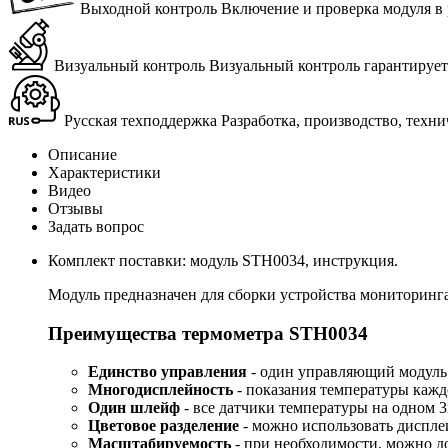
Выходной контроль
Вклю­че­ние и про­вер­ка мо­ду­ля в р
Визуальный контроль
Ви­зу­аль­ный кон­троль га­ран­ти­ру­е
Русская техподдержка
Раз­ра­бот­ка, про­из­вод­ство, тех­н
Описание
Характеристики
Видео
Отзывы
Задать вопрос
Комплект поставки: модуль STH0034, инструкция.
Модуль предназначен для сборки устройства мониторинг
Преимущества термометра STH0034
Единство управления
- один управляющий модуль 
Многодисплейность
- показания температуры кажд
Один шлейф
- все датчики температуры на одном 
Цветовое разделение
- можно использовать дисплеи
Масштабируемость
- при необходимости, можно до