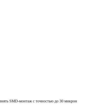
ол­нять SMD-мон­таж с точ­но­стью до 30 мик­рон