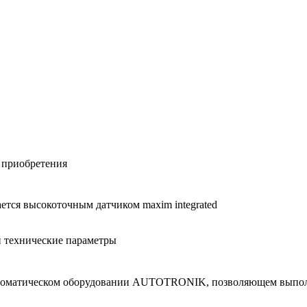
 при­об­ре­те­ния
а­ет­ся вы­со­ко­точ­ным дат­чи­ком maxim integrated
и тех­ни­че­ские па­ра­мет­ры
в­то­ма­ти­че­ском обо­ру­до­ва­нии AUTOTRONIK, поз­во­ля­ю­щем вы­п