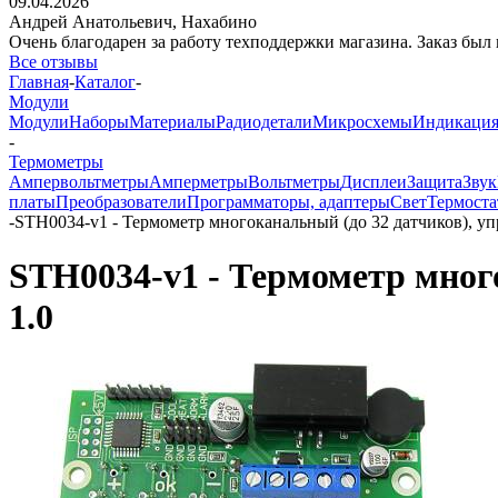
09.04.2026
Андрей Анатольевич,
Нахабино
Очень благодарен за работу техподдержки магазина. Заказ был 
Все отзывы
Главная
-
Каталог
-
Модули
Модули
Наборы
Материалы
Радиодетали
Микросхемы
Индикаци
-
Термометры
Ампервольтметры
Амперметры
Вольтметры
Дисплеи
Защита
Звук
платы
Преобразователи
Программаторы, адаптеры
Свет
Термост
-
STH0034-v1 - Термометр многоканальный (до 32 датчиков), у
STH0034-v1 - Термометр мног
1.0