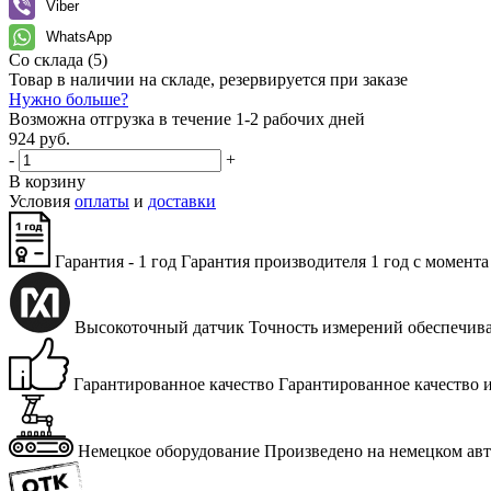
Viber
WhatsApp
Со склада
(5)
Товар в наличии на складе, резервируется при заказе
Нужно больше?
Возможна отгрузка в течение 1-2 рабочих дней
924 руб.
-
+
В корзину
Условия
оплаты
и
доставки
Гарантия - 1 год
Га­ран­тия про­из­во­ди­те­ля 1 год с мо­мен­та
Высокоточный датчик
Точ­ность из­ме­ре­ний обес­пе­чи­в
Гарантированное качество
Га­ран­ти­ро­ван­ное ка­че­ство 
Немецкое оборудование
Про­из­ве­де­но на немец­ком а