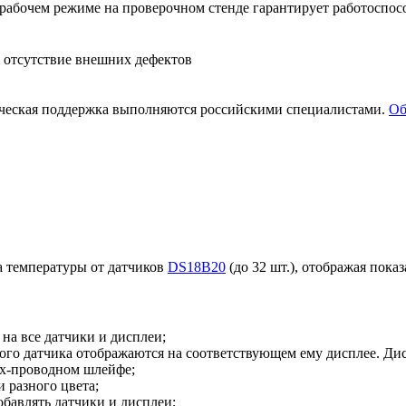
а­бо­чем ре­жи­ме на про­ве­роч­ном стен­де га­ран­ти­ру­ет ра­бо­то­спо­со
т от­сут­ствие внеш­них де­фек­тов
и­че­ская под­держ­ка вы­пол­ня­ют­ся рос­сий­ски­ми спе­ци­а­ли­ста­ми.
Об­
а температуры от датчиков
DS18B20
(до 32 шт.), отображая пока
на все датчики и дисплеи;
ого датчика отображаются на соответствующем ему дисплее. Д
3х-проводном шлейфе;
 разного цвета;
бавлять датчики и дисплеи;