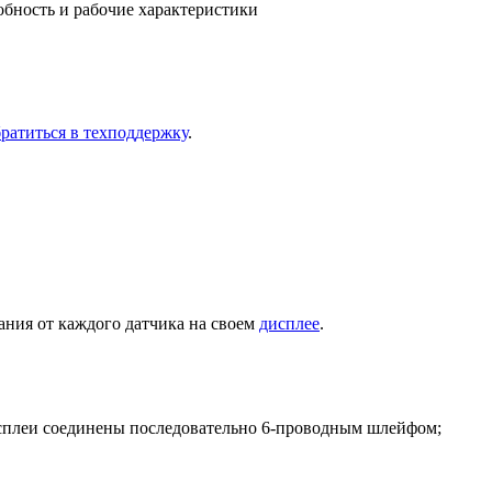
б­ность и ра­бо­чие ха­рак­те­ри­сти­ки
ра­тить­ся в тех­под­держ­ку
.
зания от каждого датчика на своем
дисплее
.
исплеи соединены последовательно 6-проводным шлейфом;