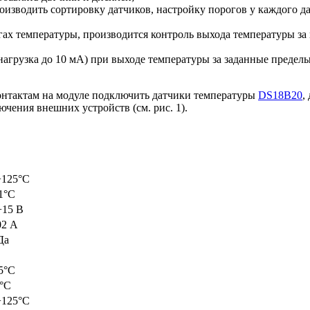
изводить сортировку датчиков, настройку порогов у каждого да
ах температуры, производится контроль выхода температуры за 
(нагрузка до 10 мА) при выходе температуры за заданные преде
онтактам на модуле подключить датчики температуры
DS18B20
,
ючения внешних устройств (см. рис. 1).
+125°C
1°C
+15 В
02 А
Да
5°C
°C
+125°C