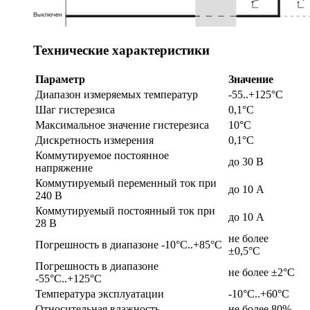
Технические характеристики
Параметр
Значение
Диапазон измеряемых температур
-55..+125°C
Шаг гистерезиса
0,1°C
Максимальное значение гистерезиса
10°C
Дискретность измерения
0,1°C
Коммутируемое постоянное
до 30 В
напряжение
Коммутируемый переменный ток при
до 10 А
240 В
Коммутируемый постоянный ток при
до 10 А
28 В
не более
Погрешность в диапазоне -10°C..+85°C
±0,5°C
Погрешность в диапазоне
не более ±2°C
-55°C..+125°C
Температура эксплуатации
-10°C..+60°C
Относительная влажность
не более 80%