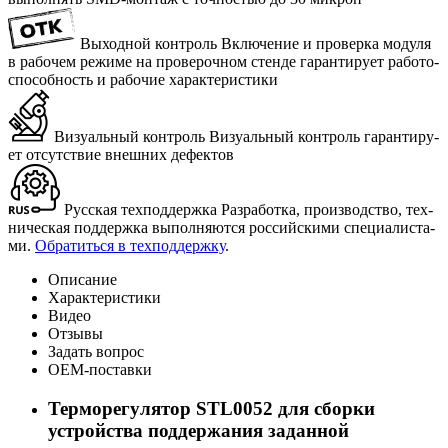
Выходной контроль
Вклю­че­ние и про­вер­ка мо­ду­ля
в ра­бо­чем ре­жи­ме на про­ве­роч­ном стен­де га­ран­ти­ру­ет ра­бо­то­
спо­соб­ность и ра­бо­чие ха­рак­те­ри­сти­ки
Визуальный контроль
Ви­зу­аль­ный кон­троль га­ран­ти­ру­
ет от­сут­ствие внеш­них де­фек­тов
Русская техподдержка
Раз­ра­бот­ка, про­из­вод­ство, тех­
ни­че­ская под­держ­ка вы­пол­ня­ют­ся рос­сий­ски­ми спе­ци­а­ли­ста­
ми.
Об­ра­тить­ся в тех­под­держ­ку
.
Описание
Характеристики
Видео
Отзывы
Задать вопрос
ОЕМ-поставки
Терморегулятор STL0052 для сборки
устройства поддержания заданной