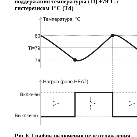
поддержания температуры (Tl) +79°C с
гистерезисом 1°C (Td)
Рис.6. График включения реле охлаждения