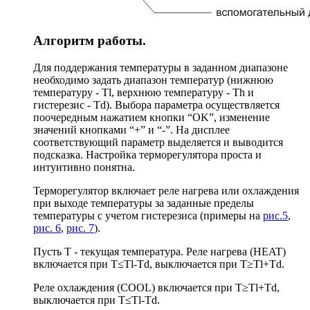
Алгоритм работы.
Для поддержания температуры в заданном диапазоне
необходимо задать диапазон температур (нижнюю
температуру - Tl, верхнюю температуру - Th и
гистерезис - Td). Выбора параметра осуществляется
поочередным нажатием кнопки “OK”, изменение
значений кнопками “+” и “-”. На дисплее
соответствующий параметр выделяется и выводится
подсказка. Настройка терморегулятора проста и
интуитивно понятна.
Терморегулятор включает реле нагрева или охлаждения
при выходе температуры за заданные пределы
температуры с учетом гистерезиса (примеры на
рис.5
,
рис. 6
,
рис. 7
).
Пусть T - текущая температура. Реле нагрева (HEAT)
включается при T≤Tl-Td, выключается при T≥Tl+Td.
Реле охлаждения (COOL) включается при T≥Tl+Td,
выключается при T≤Tl-Td.