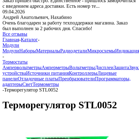
Заказ пришёл быстро. Единственное - пришлось заморочиться
с введением адреса доставки. Есть номер те...
09.04.2026
Андрей Анатольевич,
Нахабино
Очень благодарен за работу техподдержки магазина. Заказ
был выполнен за 2 рабочих дня. Спасибо!
Все отзывы
Главная
-
Каталог
-
Модули
Модули
Наборы
Материалы
Радиодетали
Микросхемы
Индикаци
-
Термостаты
Ампервольтметры
Амперметры
Вольтметры
Дисплеи
Защита
Звук
устройства
Источники питания
Контроллеры
Лицевые
панели
Отладочные платы
Преобразователи
Программаторы,
адаптеры
Свет
Термометры
-
Терморегулятор STL0052
Терморегулятор STL0052