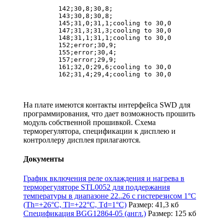
	 142;30,8;30,8;

	 143;30,8;30,8;

	 145;31,0;31,1;cooling to 30,0

	 147;31,3;31,3;cooling to 30,0

	 148;31,1;31,1;cooling to 30,0

	 152;error;30,9;

	 155;error;30,4;

	 157;error;29,9;

	 161;32,0;29,6;cooling to 30,0

На плате имеются контакты интерфейса SWD для
программирования, что дает возможность прошить
модуль собственной прошивкой. Схема
терморегулятора, спецификации к дисплею и
контроллеру дисплея прилагаются.
Документы
График включения реле охлаждения и нагрева в
терморегуляторе STL0052 для поддержания
температуры в диапазоне 22..26 с гистерезисом 1°C
(Th=+26°C, Tl=+22°C, Td=1°C)
Размер: 41,3 кб
Спецификация BGG12864-05 (англ.)
Размер: 125 кб