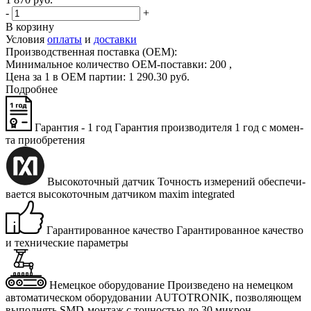
-
+
В корзину
Условия
оплаты
и
доставки
Производственная поставка (OEM):
Минимальное количество OEM-поставки:
200
,
Цена за 1 в OEM партии:
1
290
.
30
руб.
Подробнее
Гарантия - 1 год
Га­ран­тия про­из­во­ди­те­ля 1 год с мо­мен­
та при­об­ре­те­ния
Высокоточный датчик
Точ­ность из­ме­ре­ний обес­пе­чи­
ва­ет­ся вы­со­ко­точ­ным дат­чи­ком maxim integrated
Гарантированное качество
Га­ран­ти­ро­ван­ное ка­че­ство
и тех­ни­че­ские па­ра­мет­ры
Немецкое оборудование
Про­из­ве­де­но на немец­ком
ав­то­ма­ти­че­ском обо­ру­до­ва­нии AUTOTRONIK, поз­во­ля­ю­щем
вы­пол­нять SMD-мон­таж с точ­но­стью до 30 мик­рон