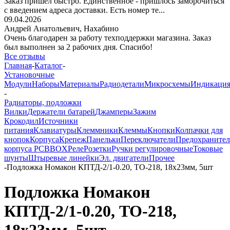
Заказ пришёл быстро. Единственное - пришлось заморочиться
с введением адреса доставки. Есть номер те...
09.04.2026
Андрей Анатольевич,
Нахабино
Очень благодарен за работу техподдержки магазина. Заказ
был выполнен за 2 рабочих дня. Спасибо!
Все отзывы
Главная
-
Каталог
-
Установочные
Модули
Наборы
Материалы
Радиодетали
Микросхемы
Индикаци
-
Радиаторы, подложки
Вилки
Держатели батарей
Джамперы
Зажим
Крокодил
Источники
питания
Клавиатуры
Клеммники
Клеммы
Кнопки
Колпачки для
кнопок
Корпуса
Крепеж
Панельки
Переключатели
Предохраните
корпуса PCBBOX
Реле
Розетки
Ручки регулировочные
Токовые
шунты
Штыревые линейки
Эл. двигатели
Прочее
-
Подложка Номакон КПТД-2/1-0.20, TO-218, 18х23мм, 5шт
Подложка Номакон
КПТД-2/1-0.20, TO-218,