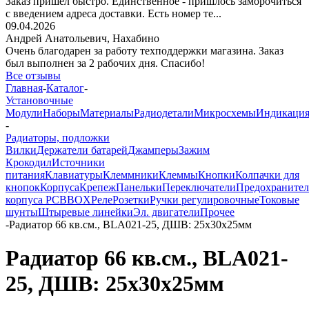
Заказ пришёл быстро. Единственное - пришлось заморочиться
с введением адреса доставки. Есть номер те...
09.04.2026
Андрей Анатольевич,
Нахабино
Очень благодарен за работу техподдержки магазина. Заказ
был выполнен за 2 рабочих дня. Спасибо!
Все отзывы
Главная
-
Каталог
-
Установочные
Модули
Наборы
Материалы
Радиодетали
Микросхемы
Индикаци
-
Радиаторы, подложки
Вилки
Держатели батарей
Джамперы
Зажим
Крокодил
Источники
питания
Клавиатуры
Клеммники
Клеммы
Кнопки
Колпачки для
кнопок
Корпуса
Крепеж
Панельки
Переключатели
Предохраните
корпуса PCBBOX
Реле
Розетки
Ручки регулировочные
Токовые
шунты
Штыревые линейки
Эл. двигатели
Прочее
-
Радиатор 66 кв.см., BLA021-25, ДШВ: 25x30x25мм
Радиатор 66 кв.см., BLA021-
25, ДШВ: 25x30x25мм