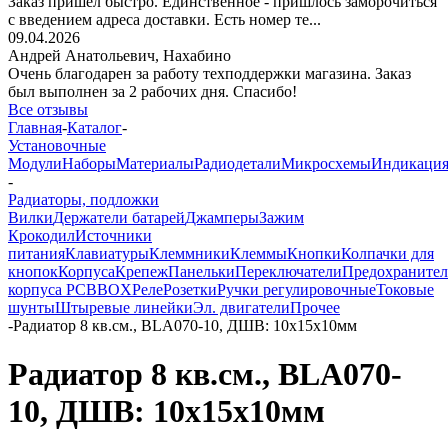
Заказ пришёл быстро. Единственное - пришлось заморочиться
с введением адреса доставки. Есть номер те...
09.04.2026
Андрей Анатольевич,
Нахабино
Очень благодарен за работу техподдержки магазина. Заказ
был выполнен за 2 рабочих дня. Спасибо!
Все отзывы
Главная
-
Каталог
-
Установочные
Модули
Наборы
Материалы
Радиодетали
Микросхемы
Индикаци
-
Радиаторы, подложки
Вилки
Держатели батарей
Джамперы
Зажим
Крокодил
Источники
питания
Клавиатуры
Клеммники
Клеммы
Кнопки
Колпачки для
кнопок
Корпуса
Крепеж
Панельки
Переключатели
Предохраните
корпуса PCBBOX
Реле
Розетки
Ручки регулировочные
Токовые
шунты
Штыревые линейки
Эл. двигатели
Прочее
-
Радиатор 8 кв.см., BLA070-10, ДШВ: 10x15x10мм
Радиатор 8 кв.см., BLA070-
10, ДШВ: 10x15x10мм