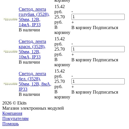
корзину
15.42
Светод. лента
-
руб.
голубая. (3528),
25.70
50мм, 12В,
руб.
+
14мА, IP33
В
В корзину
Подписаться
В наличии
корзину
15.42
Светод. лента
-
руб.
красн. (3528),
25.70
50мм, 12В,
руб.
+
10мА, IP33
В
В корзину
Подписаться
В наличии
корзину
15.42
Светод. лента
-
руб.
бел. (3528),
25.70
50мм, 12В, 8мА,
руб.
+
IP33
В
В корзину
Подписаться
В наличии
корзину
2026 © Ekits
Магазин электронных модулей
Компания
Покупателям
Помощь