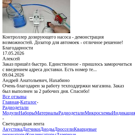
Контроллер дозирующего насоса - демонстрация
возможностей. Дозатор для автомоек - отличное решение!
Благодарности
17.05.2026
Алексей
Заказ пришёл быстро. Единственное - пришлось заморочиться
с введением адреса доставки. Есть номер те...
09.04.2026
Андрей Анатольевич,
Нахабино
Очень благодарен за работу техподдержки магазина. Заказ
был выполнен за 2 рабочих дня. Спасибо!
Все отзывы
Главная
-
Каталог
-
Радиодетали
Модули
Наборы
Материалы
Радиодетали
Микросхемы
Индикаци
-
Светодиодная лента
Акустика
Датчики
Диоды
Дроссели
Кварцевые
резонаторы
Конденсаторы
Лазерные