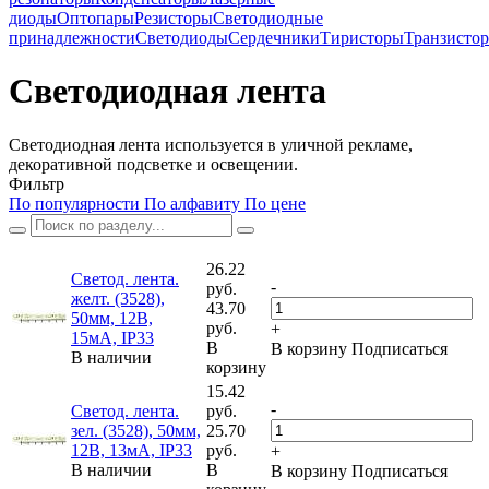
диоды
Оптопары
Резисторы
Светодиодные
принадлежности
Светодиоды
Сердечники
Тиристоры
Транзисто
Светодиодная лента
Светодиодная лента используется в уличной рекламе,
декоративной подсветке и освещении.
Фильтр
По популярности
По алфавиту
По цене
26.22
Светод. лента.
-
руб.
желт. (3528),
43.70
50мм, 12В,
руб.
+
15мА, IP33
В
В корзину
Подписаться
В наличии
корзину
15.42
-
Светод. лента.
руб.
зел. (3528), 50мм,
25.70
12В, 13мА, IP33
руб.
+
В наличии
В
В корзину
Подписаться