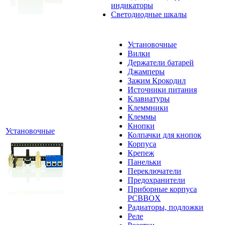
индикаторы
Светодиодные шкалы
Установочные
Вилки
Держатели батарей
Джамперы
Зажим Крокодил
Источники питания
Клавиатуры
Клеммники
Клеммы
Кнопки
Установочные
Колпачки для кнопок
Корпуса
Крепеж
Панельки
Переключатели
Предохранители
Приборные корпуса
PCBBOX
Радиаторы, подложки
Реле