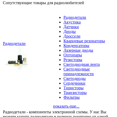
Сопутствующие товары для радиолюбителей
Радиодетали
Акустика
Датчики
Диоды
Дроссели
Кварцевые резонаторы
Радиодетали
Конденсаторы
Лазерные диоды
Оптопары
Резисторы
Светодиодная лента
Светодиодные
принадлежности
Светодиоды
Сердечники
Тиристоры
Транзисторы
Фильтры
показать еще...
Радиодетали - компоненты электронной схемы. У нас Вы
можете купить радиодетали в розницу поштучно от одной