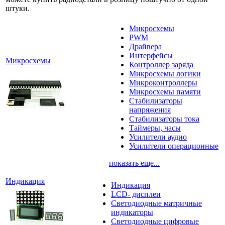
штуки.
Микросхемы
PWM
Драйвера
Интерфейсы
Микросхемы
Контроллер заряда
Микросхемы логики
Микроконтроллеры
Микросхемы памяти
Стабилизаторы
напряжения
Стабилизаторы тока
Таймеры, часы
Усилители аудио
Усилители операционные
показать еще...
Индикация
Индикация
LCD- дисплеи
Светодиодные матричные
индикаторы
Светодиодные цифровые