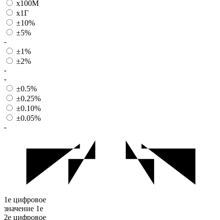
x100М
x1Г
±10%
±5%
-
±1%
±2%
-
-
±0.5%
±0.25%
±0.10%
±0.05%
-
1е цифровое
значение
1е
2е цифровое