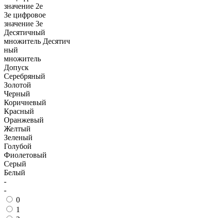
значение
2е
3е цифровое
значение
3е
Десятичный
множитель
Десятич
ный
множитель
Допуск
Серебряный
Золотой
Черный
Коричневый
Красный
Оранжевый
Желтый
Зеленый
Голубой
Фиолетовый
Серый
Белый
-
-
0
1