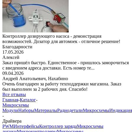
Контроллер дозирующего насоса - демонстрация
возможностей. Дозатор для автомоек - отличное решение!
Благодарности
17.05.2026
Алексей
Заказ пришёл быстро. Единственное - пришлось заморочиться
с введением адреса доставки. Есть номер те...
09.04.2026
Андрей Анатольевич,
Нахабино
Очень благодарен за работу техподдержки магазина. Заказ
был выполнен за 2 рабочих дня. Спасибо!
Все отзывы
Главная
-
Каталог
-
Микросхемы
Модули
Наборы
Материалы
Радиодетали
Микросхемы
Индикаци
-
Драйвера
PWM
Интерфейсы
Контроллер заряда
Микросхемы
логики
Микроконтроллеры
Микросхемы