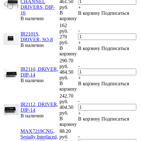
CHANNEL
461.50
DRIVERS, DIP-
руб.
+
16
В
В корзину
Подписаться
В наличии
корзину
162
-
руб.
IR2101S,
270
DRIVER, SO-8
руб.
+
В наличии
В
В корзину
Подписаться
корзину
290.70
-
руб.
IR2110, DRIVER,
484.50
DIP-14
руб.
+
В наличии
В
В корзину
Подписаться
корзину
242.70
-
руб.
IR2112, DRIVER,
404.50
DIP-14
руб.
+
В наличии
В
В корзину
Подписаться
корзину
MAX7219CNG,
88.20
-
Serially Interfaced,
руб.