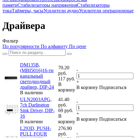
памяти
Стабилизаторы напряжения
Стабилизаторы
тока
Таймеры, часы
Усилители аудио
Усилители операционные
Драйвера
Фильтр
По популярности
По алфавиту
По цене
DM135B,
70.20
-
(MBI5016)16-ти
руб.
канальный
117 руб.
светодиодный
+
В
драйвер, DIP-24
В корзину
Подписаться
корзину
В наличии
ULN2003APG,
41.40
-
7ch Darlington
руб.
Sink Driver, DIP-
69 руб.
+
16
В
В корзину
Подписаться
В наличии
корзину
L293D, PUSH-
276.90
-
PULL FOUR
руб.