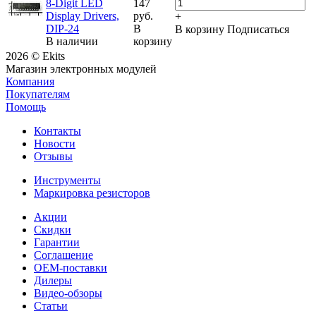
8-Digit LED
147
Display Drivers,
руб.
+
DIP-24
В
В корзину
Подписаться
В наличии
корзину
2026 © Ekits
Магазин электронных модулей
Компания
Покупателям
Помощь
Контакты
Новости
Отзывы
Инструменты
Маркировка резисторов
Акции
Скидки
Гарантии
Соглашение
OEM-поставки
Дилеры
Видео-обзоры
Статьи