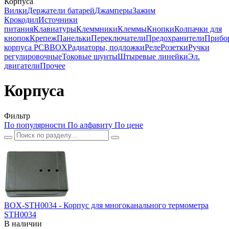
Корпуса
Вилки
Держатели батарей
Джамперы
Зажим
Крокодил
Источники
питания
Клавиатуры
Клеммники
Клеммы
Кнопки
Колпачки для
кнопок
Крепеж
Панельки
Переключатели
Предохранители
Прибо
корпуса PCBBOX
Радиаторы, подложки
Реле
Розетки
Ручки
регулировочные
Токовые шунты
Штыревые линейки
Эл.
двигатели
Прочее
Корпуса
Фильтр
По популярности
По алфавиту
По цене
BOX-STH0034 - Корпус для многоканального термометра
STH0034
В наличии