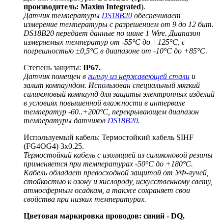
производитель: Maxim Integrated
).
Датчик температуры
DS18B20
обеспечивает
измерение температуры с разрешением от 9 до 12 бит.
DS18B20 передает данные по шине 1 Wire. Диапазон
измеряемых температур от -55°C до +125°C, с
погрешностью ±0,5°C в диапазоне от -10°C до +85°C.
Степень защиты:
IP67.
Датчик помещен в
гильзу из нержавеющей стали
и
залит компаундом. Использован специальный мягкий
силиконовый компаунд для защиты электронных изделий
в условиях повышенной влажности в интервале
температур -60..+200°C, перекрывающем диапазон
температуры датчиков
DS18B20
.
Используемый кабель: Термостойкий кабель SIHF
(FG4OG4) 3x0.25.
Термостойкий кабель с изоляцией из силиконовой резины
применяется при температурах -50°C до +180°C.
Кабель обладает превосходной защитой от УФ-лучей,
стойкостью к озону и кислороду, искусственному свету,
атмосферным осадкам, а также сохраняет свои
свойства при низких температурах.
Цветовая маркировка проводов: синий - DQ,