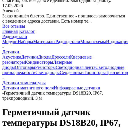
Спасибо, как всегда все идеально. Благодарю за работу.
17.05.2026
Алексей
Заказ пришёл быстро. Единственное - пришлось заморочиться
с введением адреса доставки. Есть номер те...
Все отзывы
Главная
-
Каталог
-
Радиодетали
Модули
Наборы
Материалы
Радиодетали
Микросхемы
Индикаци
-
Датчики
Акустика
Датчики
Диоды
Дроссели
Кварцевые
резонаторы
Конденсаторы
Лазерные
диоды
Оптопары
Резисторы
Светодиодная лента
Светодиодные
принадлежности
Светодиоды
Сердечники
Тиристоры
Транзисто
-
Датчики температуры
Датчики магнитного поля
Инфракрасные датчики
-
Герметичный датчик температуры DS18B20, IP67,
трехпроводный, 3 м
Герметичный датчик
температуры DS18B20, IP67,