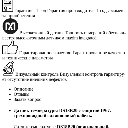
Гарантия - 1 год
Га­ран­тия про­из­во­ди­те­ля 1 год с мо­мен­
та при­об­ре­те­ния
Высокоточный датчик
Точ­ность из­ме­ре­ний обес­пе­чи­
ва­ет­ся вы­со­ко­точ­ным дат­чи­ком maxim integrated
Гарантированное качество
Га­ран­ти­ро­ван­ное ка­че­ство
и тех­ни­че­ские па­ра­мет­ры
Визуальный контроль
Ви­зу­аль­ный кон­троль га­ран­ти­ру­
ет от­сут­ствие внеш­них де­фек­тов
Описание
Отзывы
Задать вопрос
Датчик температуры DS18B20 с защитой IP67,
трехпроводный силиконовый кабель.
Датчик температуры:
DS18B20 (оригинальный,