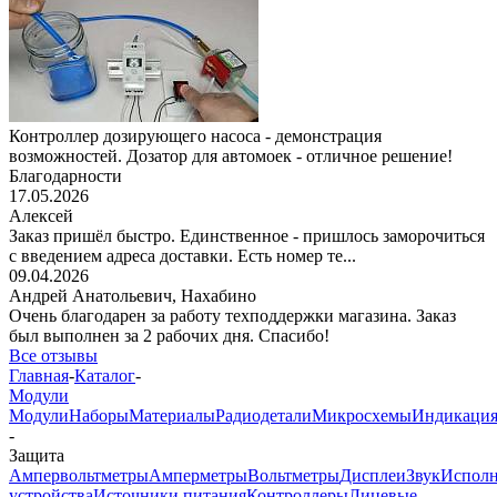
Контроллер дозирующего насоса - демонстрация
возможностей. Дозатор для автомоек - отличное решение!
Благодарности
17.05.2026
Алексей
Заказ пришёл быстро. Единственное - пришлось заморочиться
с введением адреса доставки. Есть номер те...
09.04.2026
Андрей Анатольевич,
Нахабино
Очень благодарен за работу техподдержки магазина. Заказ
был выполнен за 2 рабочих дня. Спасибо!
Все отзывы
Главная
-
Каталог
-
Модули
Модули
Наборы
Материалы
Радиодетали
Микросхемы
Индикаци
-
Защита
Ампервольтметры
Амперметры
Вольтметры
Дисплеи
Звук
Исполн
устройства
Источники питания
Контроллеры
Лицевые