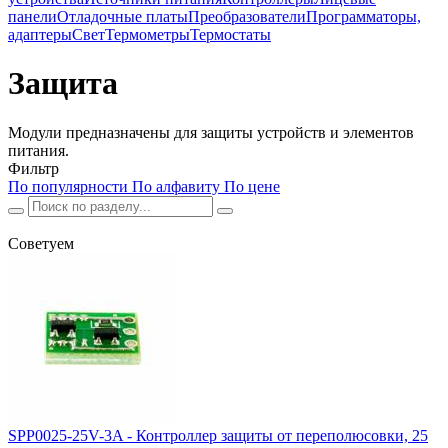
панели
Отладочные платы
Преобразователи
Программаторы,
адаптеры
Свет
Термометры
Термостаты
Защита
Модули предназначены для защиты устройств и элементов
питания.
Фильтр
По популярности
По алфавиту
По цене
Советуем
SPP0025-25V-3A - Контроллер защиты от переполюсовки, 25