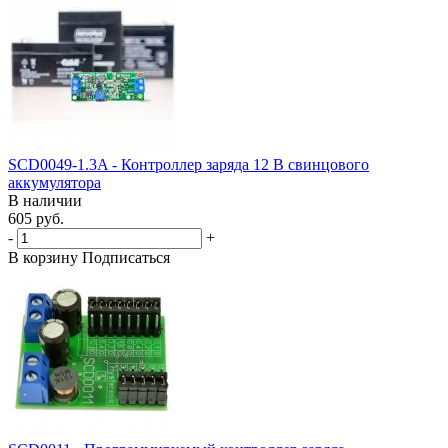
SCD0049-1.3A - Контроллер заряда 12 В свинцового
аккумулятора
В наличии
605 руб.
-
+
В корзину
Подписаться