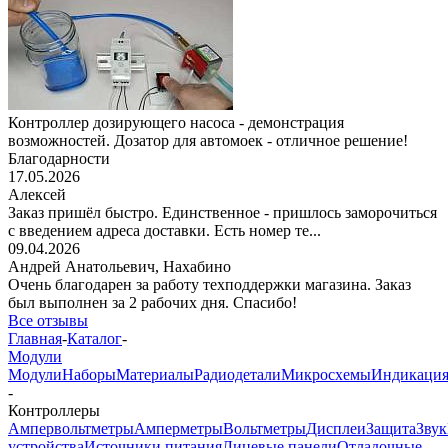
Контроллер дозирующего насоса - демонстрация
возможностей. Дозатор для автомоек - отличное решение!
Благодарности
17.05.2026
Алексей
Заказ пришёл быстро. Единственное - пришлось заморочиться
с введением адреса доставки. Есть номер те...
09.04.2026
Андрей Анатольевич,
Нахабино
Очень благодарен за работу техподдержки магазина. Заказ
был выполнен за 2 рабочих дня. Спасибо!
Все отзывы
Главная
-
Каталог
-
Модули
Модули
Наборы
Материалы
Радиодетали
Микросхемы
Индикаци
-
Контроллеры
Ампервольтметры
Амперметры
Вольтметры
Дисплеи
Защита
Звук
устройства
Источники питания
Лицевые панели
Отладочные