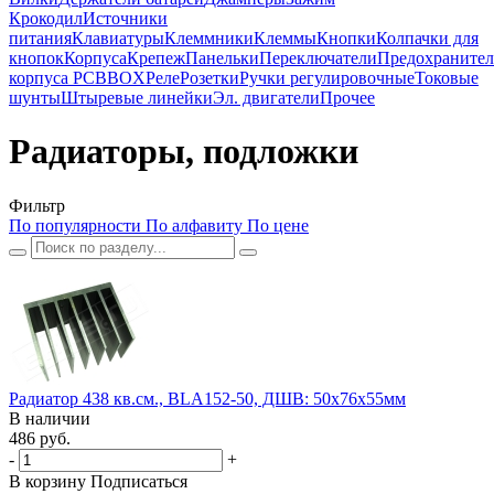
Крокодил
Источники
питания
Клавиатуры
Клеммники
Клеммы
Кнопки
Колпачки для
кнопок
Корпуса
Крепеж
Панельки
Переключатели
Предохраните
корпуса PCBBOX
Реле
Розетки
Ручки регулировочные
Токовые
шунты
Штыревые линейки
Эл. двигатели
Прочее
Радиаторы, подложки
Фильтр
По популярности
По алфавиту
По цене
Радиатор 438 кв.см., BLA152-50, ДШВ: 50x76x55мм
В наличии
486 руб.
-
+
В корзину
Подписаться