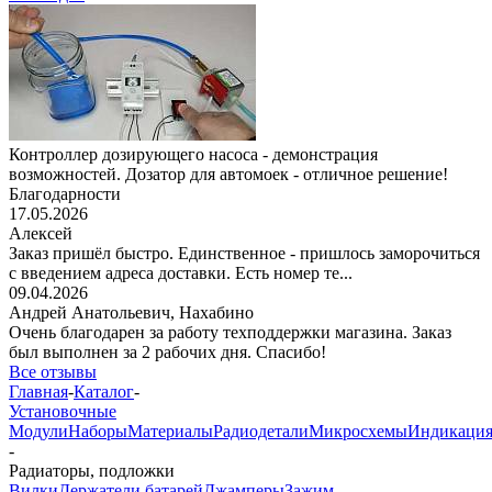
Контроллер дозирующего насоса - демонстрация
возможностей. Дозатор для автомоек - отличное решение!
Благодарности
17.05.2026
Алексей
Заказ пришёл быстро. Единственное - пришлось заморочиться
с введением адреса доставки. Есть номер те...
09.04.2026
Андрей Анатольевич,
Нахабино
Очень благодарен за работу техподдержки магазина. Заказ
был выполнен за 2 рабочих дня. Спасибо!
Все отзывы
Главная
-
Каталог
-
Установочные
Модули
Наборы
Материалы
Радиодетали
Микросхемы
Индикаци
-
Радиаторы, подложки
Вилки
Держатели батарей
Джамперы
Зажим