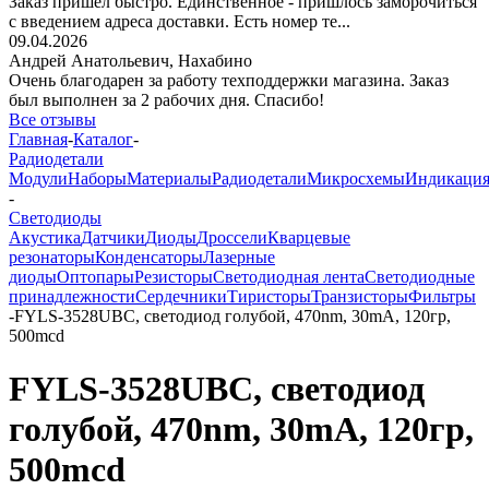
Заказ пришёл быстро. Единственное - пришлось заморочиться
с введением адреса доставки. Есть номер те...
09.04.2026
Андрей Анатольевич,
Нахабино
Очень благодарен за работу техподдержки магазина. Заказ
был выполнен за 2 рабочих дня. Спасибо!
Все отзывы
Главная
-
Каталог
-
Радиодетали
Модули
Наборы
Материалы
Радиодетали
Микросхемы
Индикаци
-
Светодиоды
Акустика
Датчики
Диоды
Дроссели
Кварцевые
резонаторы
Конденсаторы
Лазерные
диоды
Оптопары
Резисторы
Светодиодная лента
Светодиодные
принадлежности
Сердечники
Тиристоры
Транзисторы
Фильтры
-
FYLS-3528UBC, светодиод голубой, 470nm, 30mA, 120гр,
500mcd
FYLS-3528UBC, светодиод
голубой, 470nm, 30mA, 120гр,
500mcd