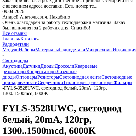
Заказ пришёл быстро. Единственное - пришлось заморочиться
с введением адреса доставки. Есть номер те...
09.04.2026
Андрей Анатольевич,
Нахабино
Очень благодарен за работу техподдержки магазина. Заказ
был выполнен за 2 рабочих дня. Спасибо!
Все отзывы
Главная
-
Каталог
-
Радиодетали
Модули
Наборы
Материалы
Радиодетали
Микросхемы
Индикаци
-
Светодиоды
Акустика
Датчики
Диоды
Дроссели
Кварцевые
резонаторы
Конденсаторы
Лазерные
диоды
Оптопары
Резисторы
Светодиодная лента
Светодиодные
принадлежности
Сердечники
Тиристоры
Транзисторы
Фильтры
-
FYLS-3528UWC, светодиод белый, 20mA, 120гр,
1300..1500mcd, 6000K
FYLS-3528UWC, светодиод
белый, 20mA, 120гр,
1300..1500mcd, 6000K