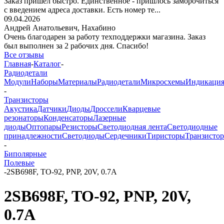
Заказ пришёл быстро. Единственное - пришлось заморочиться
с введением адреса доставки. Есть номер те...
09.04.2026
Андрей Анатольевич,
Нахабино
Очень благодарен за работу техподдержки магазина. Заказ
был выполнен за 2 рабочих дня. Спасибо!
Все отзывы
Главная
-
Каталог
-
Радиодетали
Модули
Наборы
Материалы
Радиодетали
Микросхемы
Индикаци
-
Транзисторы
Акустика
Датчики
Диоды
Дроссели
Кварцевые
резонаторы
Конденсаторы
Лазерные
диоды
Оптопары
Резисторы
Светодиодная лента
Светодиодные
принадлежности
Светодиоды
Сердечники
Тиристоры
Транзисто
-
Биполярные
Полевые
-
2SB698F, TO-92, PNP, 20V, 0.7A
2SB698F, TO-92, PNP, 20V,
0.7A