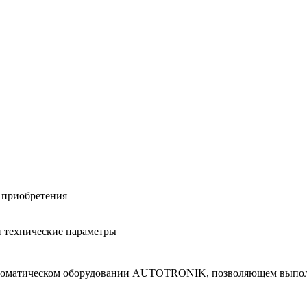
 при­об­ре­те­ния
и тех­ни­че­ские па­ра­мет­ры
в­то­ма­ти­че­ском обо­ру­до­ва­нии AUTOTRONIK, поз­во­ля­ю­щем вы­п