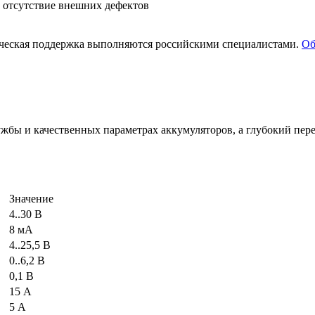
т от­сут­ствие внеш­них де­фек­тов
и­че­ская под­держ­ка вы­пол­ня­ют­ся рос­сий­ски­ми спе­ци­а­ли­ста­ми.
Об­
лужбы и качественных параметрах аккумуляторов, а глубокий пер
Значение
4..30 В
8 мА
4..25,5 В
0..6,2 В
0,1 В
15 А
5 А