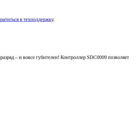
ра­тить­ся в тех­под­держ­ку
.
еразряд – и вовсе губителен! Контроллер SDC0009 позволяет