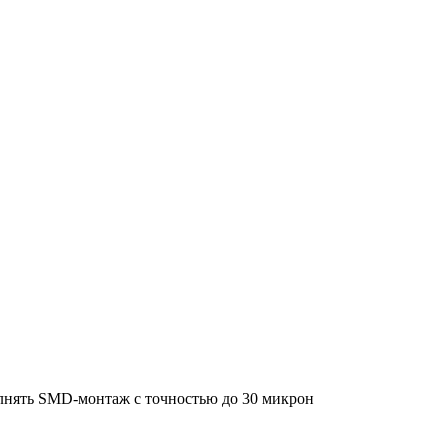
ол­нять SMD-мон­таж с точ­но­стью до 30 мик­рон