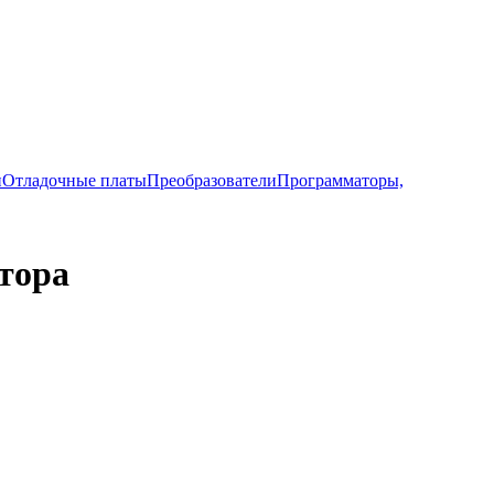
и
Отладочные платы
Преобразователи
Программаторы,
тора