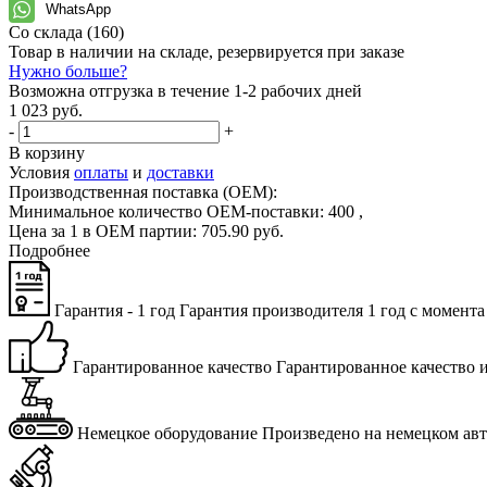
WhatsApp
Со склада
(160)
Товар в наличии на складе, резервируется при заказе
Нужно больше?
Возможна отгрузка в течение 1-2 рабочих дней
1 023 руб.
-
+
В корзину
Условия
оплаты
и
доставки
Производственная поставка (OEM):
Минимальное количество OEM-поставки:
400
,
Цена за 1 в OEM партии:
705
.
90
руб.
Подробнее
Гарантия - 1 год
Га­ран­тия про­из­во­ди­те­ля 1 год с мо­мен­та
Гарантированное качество
Га­ран­ти­ро­ван­ное ка­че­ство 
Немецкое оборудование
Про­из­ве­де­но на немец­ком а