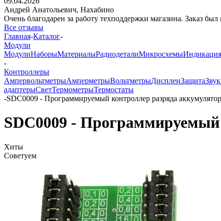
09.04.2026
Андрей Анатольевич,
Нахабино
Очень благодарен за работу техподдержки магазина. Заказ был 
Все отзывы
Главная
-
Каталог
-
Модули
Модули
Наборы
Материалы
Радиодетали
Микросхемы
Индикаци
-
Контроллеры
Ампервольтметры
Амперметры
Вольтметры
Дисплеи
Защита
Звук
адаптеры
Свет
Термометры
Термостаты
-
SDC0009 - Программируемый контроллер разряда аккумулято
SDC0009 - Программируемый 
Хиты
Советуем