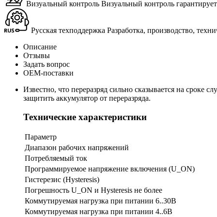
Визуальный контроль
Ви­зу­аль­ный кон­троль га­ран­ти­ру­е
Русская техподдержка
Раз­ра­бот­ка, про­из­вод­ство, тех­н
Описание
Отзывы
Задать вопрос
ОЕМ-поставки
Известно, что переразряд сильно сказывается на сроке с
защитить аккумулятор от переразряда.
Технические характеристики
Параметр
Диапазон рабочих напряжений
Потребляемый ток
Программируемое напряжение включения (U_ON)
Гистерезис (Hysteresis)
Погрешность U_ON и Hysteresis не более
Коммутируемая нагрузка при питании 6..30В
Коммутируемая нагрузка при питании 4..6В