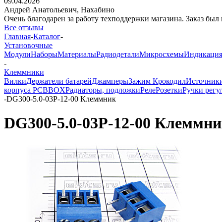
09.04.2026
Андрей Анатольевич,
Нахабино
Очень благодарен за работу техподдержки магазина. Заказ был 
Все отзывы
Главная
-
Каталог
-
Установочные
Модули
Наборы
Материалы
Радиодетали
Микросхемы
Индикаци
-
Клеммники
Вилки
Держатели батарей
Джамперы
Зажим Крокодил
Источник
корпуса PCBBOX
Радиаторы, подложки
Реле
Розетки
Ручки регу
-
DG300-5.0-03P-12-00 Клеммник
DG300-5.0-03P-12-00 Клеммн