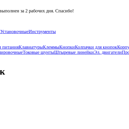
выполнен за 2 рабочих дня. Спасибо!
я
Установочные
Инструменты
и питания
Клавиатуры
Клеммы
Кнопки
Колпачки для кнопок
Корпу
лировочные
Токовые шунты
Штыревые линейки
Эл. двигатели
Про
ик