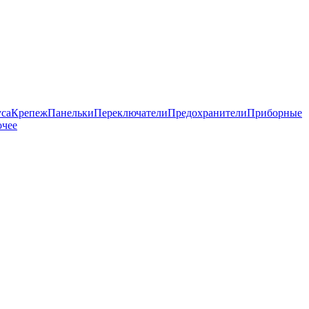
са
Крепеж
Панельки
Переключатели
Предохранители
Приборные
чее