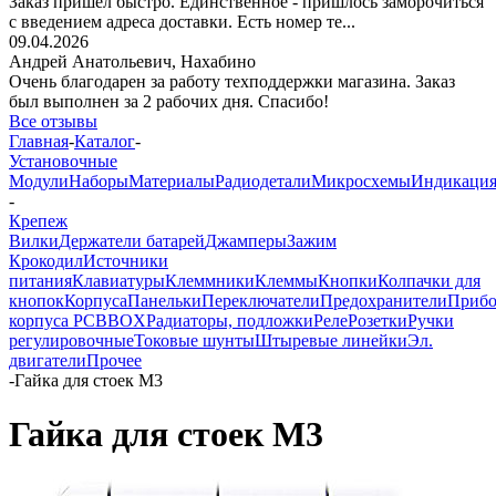
Заказ пришёл быстро. Единственное - пришлось заморочиться
с введением адреса доставки. Есть номер те...
09.04.2026
Андрей Анатольевич,
Нахабино
Очень благодарен за работу техподдержки магазина. Заказ
был выполнен за 2 рабочих дня. Спасибо!
Все отзывы
Главная
-
Каталог
-
Установочные
Модули
Наборы
Материалы
Радиодетали
Микросхемы
Индикаци
-
Крепеж
Вилки
Держатели батарей
Джамперы
Зажим
Крокодил
Источники
питания
Клавиатуры
Клеммники
Клеммы
Кнопки
Колпачки для
кнопок
Корпуса
Панельки
Переключатели
Предохранители
Приб
корпуса PCBBOX
Радиаторы, подложки
Реле
Розетки
Ручки
регулировочные
Токовые шунты
Штыревые линейки
Эл.
двигатели
Прочее
-
Гайка для стоек М3
Гайка для стоек М3