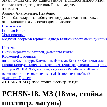
Заказ пришёл быстро. Единственное - пришлось заморочиться
с введением адреса доставки. Есть номер те...
09.04.2026
Андрей Анатольевич,
Нахабино
Очень благодарен за работу техподдержки магазина. Заказ
был выполнен за 2 рабочих дня. Спасибо!
Все отзывы
Главная
-
Каталог
-
Установочные
Модули
Наборы
Материалы
Радиодетали
Микросхемы
Индикаци
-
Крепеж
Вилки
Держатели батарей
Джамперы
Зажим
Крокодил
Источники
питания
Клавиатуры
Клеммники
Клеммы
Кнопки
Колпачки для
кнопок
Корпуса
Панельки
Переключатели
Предохранители
Приб
корпуса PCBBOX
Радиаторы, подложки
Реле
Розетки
Ручки
регулировочные
Токовые шунты
Штыревые линейки
Эл.
двигатели
Прочее
-
PCHSN-18. M3 (18мм, стойка шестигр. латунь)
PCHSN-18. M3 (18мм, стойка
шестигр. латунь)