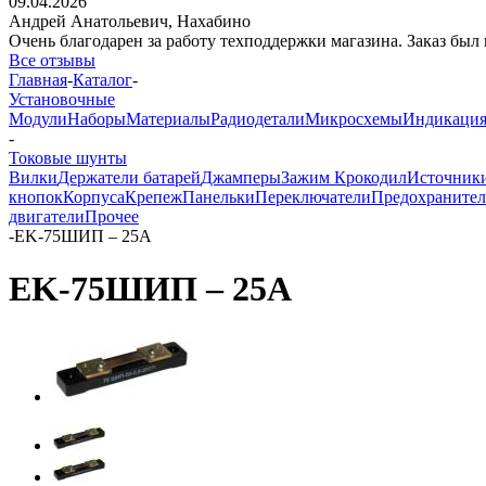
09.04.2026
Андрей Анатольевич,
Нахабино
Очень благодарен за работу техподдержки магазина. Заказ был 
Все отзывы
Главная
-
Каталог
-
Установочные
Модули
Наборы
Материалы
Радиодетали
Микросхемы
Индикаци
-
Токовые шунты
Вилки
Держатели батарей
Джамперы
Зажим Крокодил
Источник
кнопок
Корпуса
Крепеж
Панельки
Переключатели
Предохраните
двигатели
Прочее
-
EK-75ШИП – 25А
EK-75ШИП – 25А