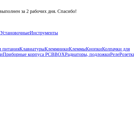
выполнен за 2 рабочих дня. Спасибо!
я
Установочные
Инструменты
и питания
Клавиатуры
Клеммники
Клеммы
Кнопки
Колпачки для
ли
Приборные корпуса PCBBOX
Радиаторы, подложки
Реле
Розетк