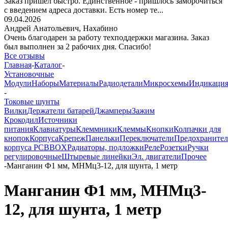
Заказ пришёл быстро. Единственное - пришлось заморочиться
с введением адреса доставки. Есть номер те...
09.04.2026
Андрей Анатольевич,
Нахабино
Очень благодарен за работу техподдержки магазина. Заказ
был выполнен за 2 рабочих дня. Спасибо!
Все отзывы
Главная
-
Каталог
-
Установочные
Модули
Наборы
Материалы
Радиодетали
Микросхемы
Индикаци
-
Токовые шунты
Вилки
Держатели батарей
Джамперы
Зажим
Крокодил
Источники
питания
Клавиатуры
Клеммники
Клеммы
Кнопки
Колпачки для
кнопок
Корпуса
Крепеж
Панельки
Переключатели
Предохраните
корпуса PCBBOX
Радиаторы, подложки
Реле
Розетки
Ручки
регулировочные
Штыревые линейки
Эл. двигатели
Прочее
-
Манганин Ф1 мм, МНМц3-12, для шунта, 1 метр
Манганин Ф1 мм, МНМц3-
12, для шунта, 1 метр