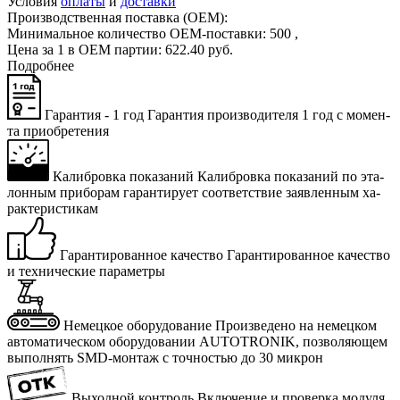
Условия
оплаты
и
доставки
Производственная поставка (OEM):
Минимальное количество OEM-поставки:
500
,
Цена за 1 в OEM партии:
622
.
40
руб.
Подробнее
Гарантия - 1 год
Га­ран­тия про­из­во­ди­те­ля 1 год с мо­мен­
та при­об­ре­те­ния
Калибровка показаний
Ка­либ­ров­ка по­ка­за­ний по эта­
лон­ным при­бо­рам га­ран­ти­ру­ет со­от­вет­ствие за­яв­лен­ным ха­
рак­те­ри­сти­кам
Гарантированное качество
Га­ран­ти­ро­ван­ное ка­че­ство
и тех­ни­че­ские па­ра­мет­ры
Немецкое оборудование
Про­из­ве­де­но на немец­ком
ав­то­ма­ти­че­ском обо­ру­до­ва­нии AUTOTRONIK, поз­во­ля­ю­щем
вы­пол­нять SMD-мон­таж с точ­но­стью до 30 мик­рон
Выходной контроль
Вклю­че­ние и про­вер­ка мо­ду­ля