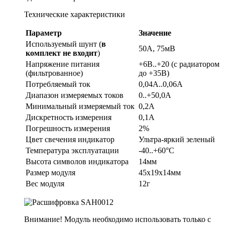
Технические характеристики
Параметр
Значение
Используемый шунт (
в
50А, 75мВ
комплект не входит
)
Напряжение питания
+6В..+20 (с радиатором
(фильтрованное)
до +35В)
Потребляемый ток
0,04A..0,06А
Диапазон измеряемых токов
0..+50,0А
Минимальный измеряемый ток
0,2А
Дискретность измерения
0,1А
Погрешность измерения
2%
Цвет свечения индикатор
Ультра-яркий зеленый
Температура эксплуатации
-40..+60°C
Высота символов индикатора
14мм
Размер модуля
45х19х14мм
Вес модуля
12г
Внимание! Модуль необходимо использовать только с