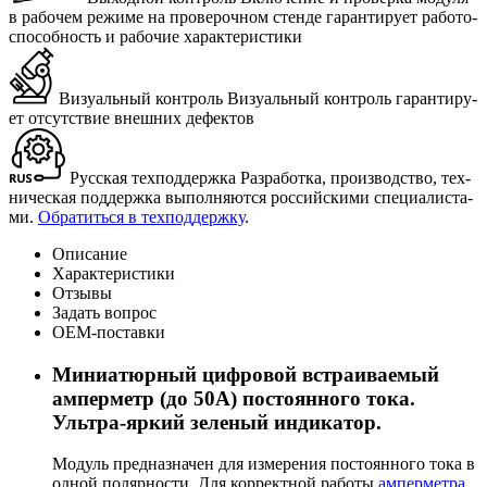
в ра­бо­чем ре­жи­ме на про­ве­роч­ном стен­де га­ран­ти­ру­ет ра­бо­то­
спо­соб­ность и ра­бо­чие ха­рак­те­ри­сти­ки
Визуальный контроль
Ви­зу­аль­ный кон­троль га­ран­ти­ру­
ет от­сут­ствие внеш­них де­фек­тов
Русская техподдержка
Раз­ра­бот­ка, про­из­вод­ство, тех­
ни­че­ская под­держ­ка вы­пол­ня­ют­ся рос­сий­ски­ми спе­ци­а­ли­ста­
ми.
Об­ра­тить­ся в тех­под­держ­ку
.
Описание
Характеристики
Отзывы
Задать вопрос
ОЕМ-поставки
Миниатюрный цифровой встраиваемый
амперметр (до 50А) постоянного тока.
Ультра-яркий зеленый индикатор.
Модуль предназначен для измерения постоянного тока в
одной полярности. Для корректной работы
амперметра