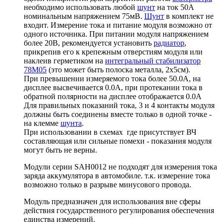
необходимо использовать любой
шунт
на ток 50А
номинальным напряжением 75мВ.
Шунт
в комплект не
входит. Измерение тока и питание модуля возможно от
одного источника. При питании модуля напряжением
более 20В, рекомендуется установить
радиатор
,
прикрепив его к крепежным отверстиям модуля или
наклеив герметиком на
интегральный стабилизатор
78M05
(это может быть полоска металла, 2х5см).
При превышении измеряемого тока более 50.0А, на
дисплее высвечивается 0.0А, при протекании тока в
обратной полярности на дисплее отображается 0.0А
Для правильных показаний тока, 3 и 4 контакты модуля
должны быть соединены вместе только в одной точке -
на клемме
шунта
.
При использовании в схемах где присутствует ВЧ
составляющая или сильные помехи - показания модуля
могут быть не верны.
Модули серии SAH0012 не подходят для измерения тока
заряда аккумулятора в автомобиле. т.к. измерение тока
возможно только в разрыве минусового провода.
Модуль предназначен для использования вне сферы
действия государственного регулирования обеспечения
единства измерений.