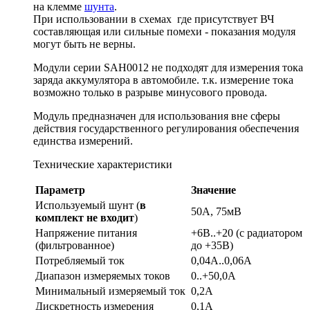
на клемме
шунта
.
При использовании в схемах где присутствует ВЧ
составляющая или сильные помехи - показания модуля
могут быть не верны.
Модули серии SAH0012 не подходят для измерения тока
заряда аккумулятора в автомобиле. т.к. измерение тока
возможно только в разрыве минусового провода.
Модуль предназначен для использования вне сферы
действия государственного регулирования обеспечения
единства измерений.
Технические характеристики
Параметр
Значение
Используемый шунт (
в
50А, 75мВ
комплект не входит
)
Напряжение питания
+6В..+20 (с радиатором
(фильтрованное)
до +35В)
Потребляемый ток
0,04A..0,06А
Диапазон измеряемых токов
0..+50,0А
Минимальный измеряемый ток
0,2А
Дискретность измерения
0,1А