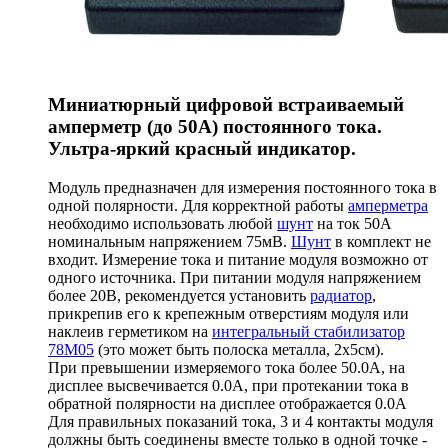
Миниатюрный цифровой встраиваемый
амперметр (до 50А) постоянного тока.
Ультра-яркий красный индикатор.
Модуль предназначен для измерения постоянного тока в
одной полярности. Для корректной работы
амперметра
необходимо использовать любой
шунт
на ток 50А
номинальным напряжением 75мВ.
Шунт
в комплект не
входит. Измерение тока и питание модуля возможно от
одного источника. При питании модуля напряжением
более 20В, рекомендуется установить
радиатор
,
прикрепив его к крепежным отверстиям модуля или
наклеив герметиком на
интегральный стабилизатор
78M05
(это может быть полоска металла, 2х5см).
При превышении измеряемого тока более 50.0А, на
дисплее высвечивается 0.0А, при протекании тока в
обратной полярности на дисплее отображается 0.0А
Для правильных показаний тока, 3 и 4 контакты модуля
должны быть соединены вместе только в одной точке -