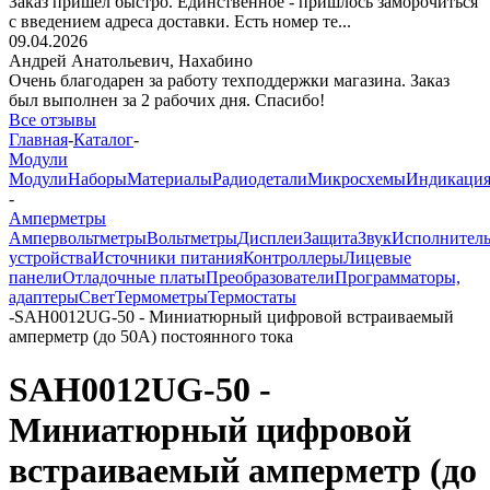
Заказ пришёл быстро. Единственное - пришлось заморочиться
с введением адреса доставки. Есть номер те...
09.04.2026
Андрей Анатольевич,
Нахабино
Очень благодарен за работу техподдержки магазина. Заказ
был выполнен за 2 рабочих дня. Спасибо!
Все отзывы
Главная
-
Каталог
-
Модули
Модули
Наборы
Материалы
Радиодетали
Микросхемы
Индикаци
-
Амперметры
Ампервольтметры
Вольтметры
Дисплеи
Защита
Звук
Исполнител
устройства
Источники питания
Контроллеры
Лицевые
панели
Отладочные платы
Преобразователи
Программаторы,
адаптеры
Свет
Термометры
Термостаты
-
SAH0012UG-50 - Миниатюрный цифровой встраиваемый
амперметр (до 50А) постоянного тока
SAH0012UG-50 -
Миниатюрный цифровой
встраиваемый амперметр (до