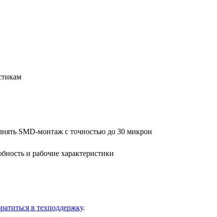
­сти­кам
ол­нять SMD-мон­таж с точ­но­стью до 30 мик­рон
б­ность и ра­бо­чие ха­рак­те­ри­сти­ки
ра­тить­ся в тех­под­держ­ку
.