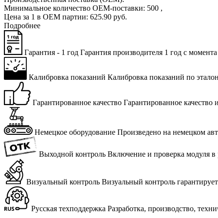
Минимальное количество OEM-поставки:
500
,
Цена за 1 в OEM партии:
625
.
90
руб.
Подробнее
Гарантия - 1 год
Га­ран­тия про­из­во­ди­те­ля 1 год с мо­мен­та
Калибровка показаний
Ка­либ­ров­ка по­ка­за­ний по эта­лон
Гарантированное качество
Га­ран­ти­ро­ван­ное ка­че­ство 
Немецкое оборудование
Про­из­ве­де­но на немец­ком а
Выходной контроль
Вклю­че­ние и про­вер­ка мо­ду­ля в р
Визуальный контроль
Ви­зу­аль­ный кон­троль га­ран­ти­ру­е
Русская техподдержка
Раз­ра­бот­ка, про­из­вод­ство, тех­н