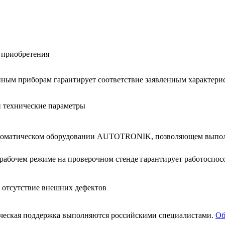
 при­об­ре­те­ния
­ным при­бо­рам га­ран­ти­ру­ет со­от­вет­ствие за­яв­лен­ным ха­рак­те­ри
и тех­ни­че­ские па­ра­мет­ры
в­то­ма­ти­че­ском обо­ру­до­ва­нии AUTOTRONIK, поз­во­ля­ю­щем вы­п
а­бо­чем ре­жи­ме на про­ве­роч­ном стен­де га­ран­ти­ру­ет ра­бо­то­спо­со
т от­сут­ствие внеш­них де­фек­тов
и­че­ская под­держ­ка вы­пол­ня­ют­ся рос­сий­ски­ми спе­ци­а­ли­ста­ми.
Об­