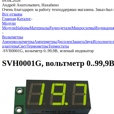
09.04.2026
Андрей Анатольевич,
Нахабино
Очень благодарен за работу техподдержки магазина. Заказ был 
Все отзывы
Главная
-
Каталог
-
Модули
Модули
Наборы
Материалы
Радиодетали
Микросхемы
Индикаци
-
Вольтметры
Ампервольтметры
Амперметры
Дисплеи
Защита
Звук
Исполнител
адаптеры
Свет
Термометры
Термостаты
-
SVH0001G, вольтметр 0..99,9В, зеленый индикатор
SVH0001G, вольтметр 0..99,9В